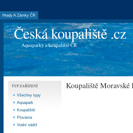
Hrady A Zámky ČR
Česká koupaliště .cz
Aquaparky a koupaliště ČR
Koupaliště Moravské 
TYP ZAŘÍZENÍ
Všechny typy
Aquapark
Koupaliště
Plovárna
Vodní nádrž