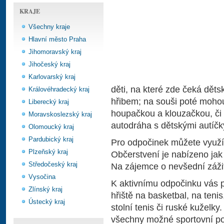
KRAJE
Všechny kraje
Hlavní město Praha
Jihomoravský kraj
Jihočeský kraj
Karlovarský kraj
děti, na které zde čeká dět
Královéhradecký kraj
hřibem; na souši poté mohou
Liberecký kraj
houpačkou a klouzačkou, či 
Moravskoslezský kraj
autodráha s dětskými autíčk
Olomoucký kraj
Pardubický kraj
Pro odpočinek můžete využít
Plzeňský kraj
Občerstvení je nabízeno jak
Středočeský kraj
Na zájemce o nevšední záži
Vysočina
K aktivnímu odpočinku vás p
Zlínský kraj
hřiště na basketbal, na tenis
Ústecký kraj
stolní tenis či ruské kuželky
všechny možné sportovní pot