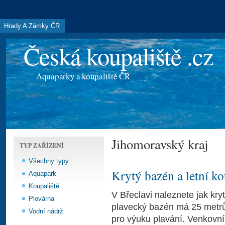
Hrady A Zámky ČR
Česká koupaliště .cz
Aquaparky a koupaliště ČR
Jihomoravský kraj
TYP ZAŘÍZENÍ
Všechny typy
Krytý bazén a letní ko
Aquapark
Koupaliště
V Břeclavi naleznete jak kryt
Plovárna
plavecký bazén má 25 metrů a
Vodní nádrž
pro výuku plavání. Venkovní