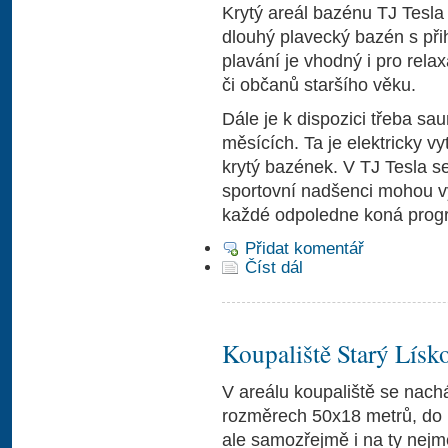
Krytý areál bazénu TJ Tesl
dlouhý plavecký bazén s př
plavání je vhodný i pro rela
či občanů staršího věku.
Dále je k dispozici třeba s
měsících. Ta je elektricky v
krytý bazének. V TJ Tesla s
sportovní nadšenci mohou v
každé odpoledne koná prog
Přidat komentář
Číst dál
Koupaliště Starý Lísk
V areálu koupaliště se nac
rozměrech 50x18 metrů, do k
ale samozřejmě i na ty nejm