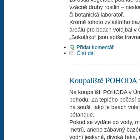
vzácné druhy rostlin – neslo
či botanická laboratoř.
Kromě tohoto zvláštního baz
areálů pro beach volejbal v 
„Sokoláku“ jsou spíše travna
Přidat komentář
Číst dál
Koupaliště POHODA 
Na koupališti POHODA v Ún
pohodu. Za teplého počasí si
na souši, jako je beach volej
pétanque.
Pokud se vydáte do vody, m
metrů, anebo zábavný bazén 
vodní jeskyně, divoká řeka, 