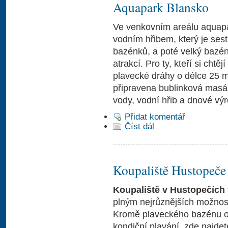
Aquapark Blansko
Ve venkovním areálu aquapa
vodním hřibem, který je se
bazénků, a poté velký bazén
atrakcí. Pro ty, kteří si chtě
plavecké dráhy o délce 25 m
připravena bublinková masážn
vody, vodní hřib a dnové vý
Přidat komentář
Číst dál
Koupaliště Hustopeče
Koupaliště v Hustopečích
plným nejrůznějších možností
Kromě plaveckého bazénu o 
kondiční plavání, zde najdet