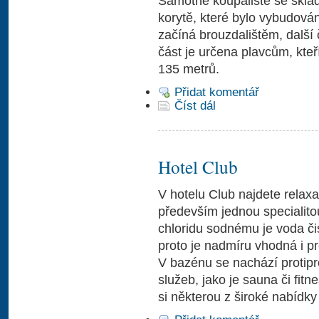
Samotné koupaliště se sklá
korytě, které bylo vybudová
začíná brouzdalištěm, další
část je určena plavcům, kteř
135 metrů.
Přidat komentář
Číst dál
Hotel Club
V hotelu Club najdete relax
především jednou specialito
chloridu sodnému je voda či
proto je nadmíru vhodná i pr
V bazénu se nachází protipr
služeb, jako je sauna či fit
si některou z široké nabídk