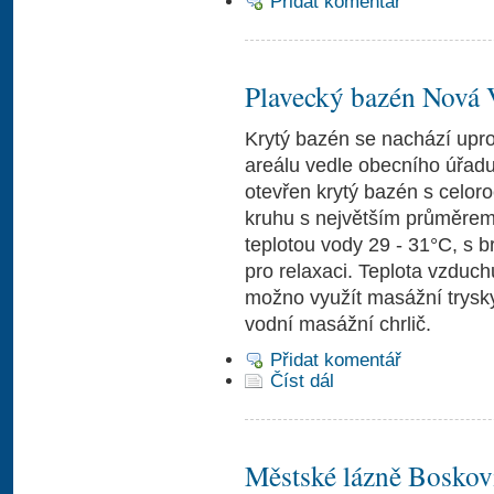
Přidat komentář
Plavecký bazén Nová 
Krytý bazén se nachází upr
areálu vedle obecního úřadu.
otevřen krytý bazén s celo
kruhu s největším průměrem
teplotou vody 29 - 31°C, s 
pro relaxaci. Teplota vzduch
možno využít masážní trysky,
vodní masážní chrlič.
Přidat komentář
Číst dál
Městské lázně Boskov