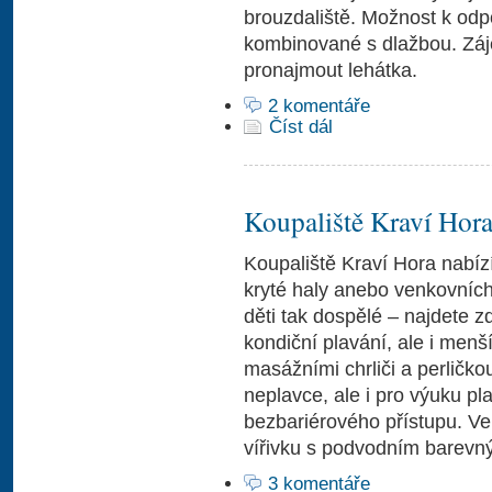
brouzdaliště. Možnost k odpo
kombinované s dlažbou. Záje
pronajmout lehátka.
2 komentáře
Číst dál
Koupaliště Kraví Hor
Koupaliště Kraví Hora nabí
kryté haly anebo venkovních
děti tak dospělé – najdete 
kondiční plavání, ale i menš
masážními chrliči a perličko
neplavce, ale i pro výuku p
bezbariérového přístupu. Ve 
vířivku s podvodním barevný
3 komentáře