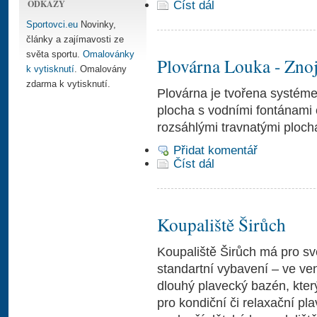
ODKAZY
Číst dál
Sportovci.eu
Novinky,
články a zajímavosti ze
světa sportu.
Omalovánky
Plovárna Louka - Zn
k vytisknutí
. Omalovány
zdarma k vytisknutí.
Plovárna je tvořena systéme
plocha s vodními fontánami o
rozsáhlými travnatými ploch
Přidat komentář
Číst dál
Koupaliště Širůch
Koupaliště Širůch má pro sv
standartní vybavení – ve ve
dlouhý plavecký bazén, kter
pro kondiční či relaxační pl