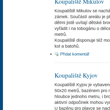
Koupaliště Mikulov
Koupaliště Mikulov se nachá
zámek. Součástí areálu je p
dětmi jistě uvítají dětské br
vyřádit i na tobogánu o délc
metrů.
Koupaliště disponuje též mo
kol a batohů.
Přidat komentář
Koupaliště Kyjov
Koupaliště Kyjov je vybave
50x20 metrů, bazénem pro 
hloubce jednoho metru, i br
aktivní odpočinek mohou využ
U bazénu pro plavce se nac