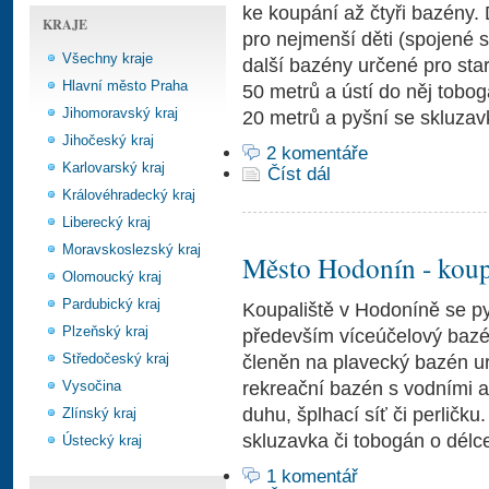
ke koupání až čtyři bazény.
KRAJE
pro nejmenší děti (spojené 
Všechny kraje
další bazény určené pro star
Hlavní město Praha
50 metrů a ústí do něj tobo
Jihomoravský kraj
20 metrů a pyšní se skluzav
Jihočeský kraj
2 komentáře
Karlovarský kraj
Číst dál
Královéhradecký kraj
Liberecký kraj
Moravskoslezský kraj
Město Hodonín - koup
Olomoucký kraj
Pardubický kraj
Koupaliště v Hodoníně se py
Plzeňský kraj
především víceúčelový bazén
Středočeský kraj
členěn na plavecký bazén ur
rekreační bazén s vodními at
Vysočina
duhu, šplhací síť či perličku
Zlínský kraj
skluzavka či tobogán o délc
Ústecký kraj
1 komentář