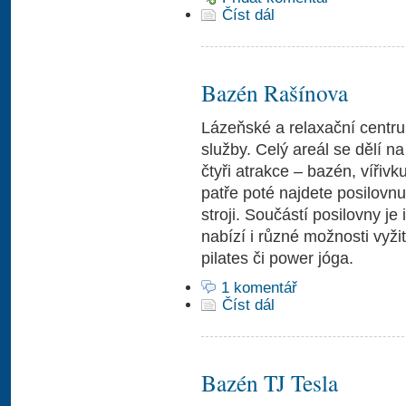
Číst dál
Bazén Rašínova
Lázeňské a relaxační centr
služby. Celý areál se dělí n
čtyři atrakce – bazén, vířiv
patře poté najdete posilovn
stroji. Součástí posilovny je 
nabízí i různé možnosti vyžití
pilates či power jóga.
1 komentář
Číst dál
Bazén TJ Tesla