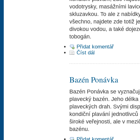
vodotrysky, masážními lavic
skluzavkou. To ale z nabídky
všechno, najdete zde totiž j
divokou vodou, a také doje
tobogán.
Přidat komentář
Číst dál
Bazén Ponávka
Bazén Ponávka se vyznačuje
plavecký bazén. Jeho délka j
plaveckých drah. Svými dis
kondiční plavání jednotlivců
široké veřejnosti, ale v me
bazénu.
Přidat komentář