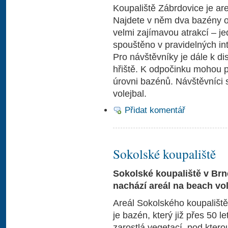
Koupaliště Zábrdovice je ar
Najdete v něm dva bazény o 
velmi zajímavou atrakcí – je
spouštěno v pravidelných in
Pro návštěvníky je dále k di
hřiště. K odpočinku mohou p
úrovni bazénů. Návštěvníci 
volejbal.
Přidat komentář
Sokolské koupaliště
Sokolské koupaliště v Brn
nachází areál na beach vol
Areál Sokolského koupaliště
je bazén, který již přes 50 l
zarostlá vegetací, pod ktero