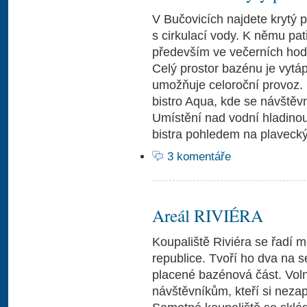
V Bučovicích najdete krytý
s cirkulací vody. K němu pat
především ve večerních hod
Celý prostor bazénu je vytá
umožňuje celoroční provoz. 
bistro Aqua, kde se návštěvn
Umístění nad vodní hladino
bistra pohledem na plaveck
3 komentáře
Areál RIVIÉRA
Koupaliště Riviéra se řadí m
republice. Tvoří ho dva na s
placené bazénová část. Voln
návštěvníkům, kteří si nezap