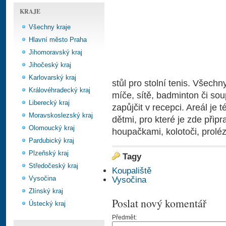
KRAJE
Všechny kraje
Hlavní město Praha
Jihomoravský kraj
Jihočeský kraj
Karlovarský kraj
stůl pro stolní tenis. Všechn
Královéhradecký kraj
míče, sítě, badminton či sou
Liberecký kraj
zapůjčit v recepci. Areál je 
Moravskoslezský kraj
dětmi, pro které je zde při
Olomoucký kraj
houpačkami, kolotoči, prolé
Pardubický kraj
Plzeňský kraj
Tagy
Středočeský kraj
Koupaliště
Vysočina
Vysočina
Zlínský kraj
Poslat nový komentář
Ústecký kraj
Předmět: