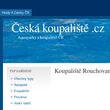
Hrady A Zámky ČR
Česká koupaliště .cz
Aquaparky a koupaliště ČR
Koupaliště Rouchova
TYP ZAŘÍZENÍ
Všechny typy
Aquapark
Koupaliště
Plovárna
Vodní nádrž