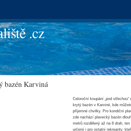
liště .cz
ý bazén Karviná
Celoroční koupání „pod střechou“ 
krytý bazén v Karviné, kde můžete
příjemné chvilky. Pro kondiční pl
zde nachází plavecký bazén dlou
metrů rozdělený až na 8 drah, ten
určený i pro ostatní rekreanty, kte