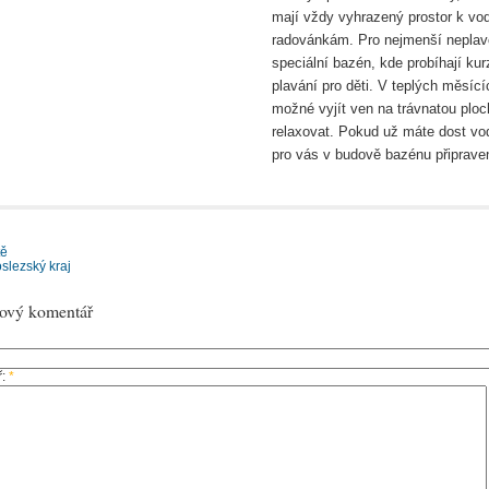
mají vždy vyhrazený prostor k vo
radovánkám. Pro nejmenší neplavc
speciální bazén, kde probíhají kur
plavání pro děti. V teplých měsící
možné vyjít ven na trávnatou ploc
relaxovat. Pokud už máte dost vod
pro vás v budově bazénu připrave
tě
slezský kraj
nový komentář
ř:
*