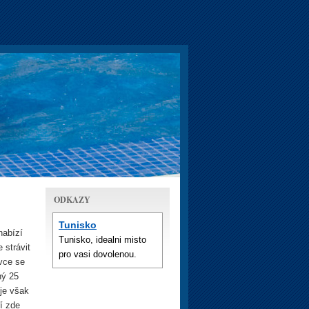
ODKAZY
Tunisko
nabízí
Tunisko, idealni misto
 strávit
pro vasi dovolenou.
avce se
hý 25
 je však
ří zde