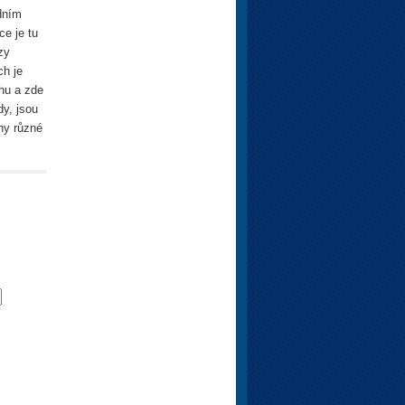
dním
e je tu
zy
ch je
hu a zde
y, jsou
ny různé