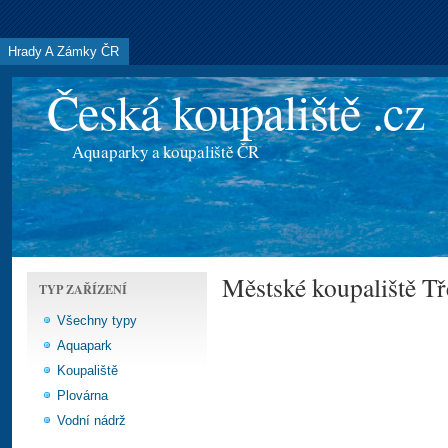
Hrady A Zámky ČR
Česká koupaliště .cz
Aquaparky a koupaliště ČR
Městské koupaliště T
TYP ZAŘÍZENÍ
Všechny typy
Aquapark
Koupaliště
Plovárna
Vodní nádrž