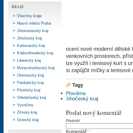
KRAJE
Všechny kraje
Hlavní město Praha
Jihomoravský kraj
Jihočeský kraj
Karlovarský kraj
ocení nové moderní dětské h
Královéhradecký kraj
venkovních prostorech, přís
Liberecký kraj
lze využít i tenisový kurt 
Moravskoslezský kraj
si zapůjčit míčky a tenisové 
Olomoucký kraj
Pardubický kraj
Tagy
Plzeňský kraj
Plovárna
Středočeský kraj
Jihočeský kraj
Vysočina
Poslat nový komentář
Zlínský kraj
Ústecký kraj
Předmět:
Komentář:
*