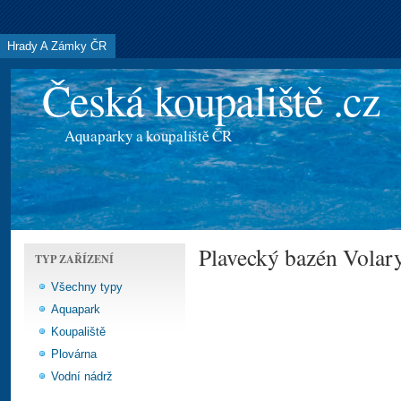
Hrady A Zámky ČR
Česká koupaliště .cz
Aquaparky a koupaliště ČR
Plavecký bazén Volar
TYP ZAŘÍZENÍ
Všechny typy
Aquapark
Koupaliště
Plovárna
Vodní nádrž